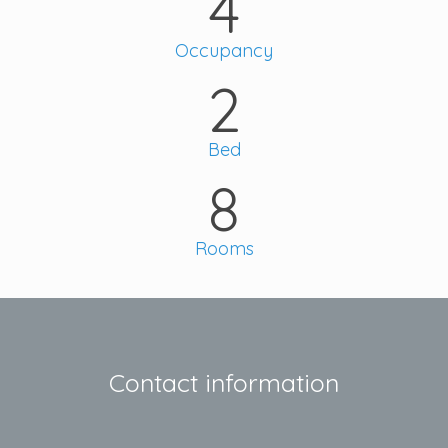
4
Occupancy
2
Bed
8
Rooms
Contact information